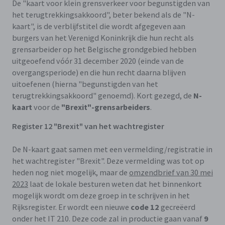
De "kaart voor klein grensverkeer voor begunstigden van
het terugtrekkingsakkoord", beter bekend als de "N-
kaart", is de verblijfstitel die wordt afgegeven aan
burgers van het Verenigd Koninkrijk die hun recht als
grensarbeider op het Belgische grondgebied hebben
uitgeoefend vóór 31 december 2020 (einde van de
overgangsperiode) en die hun recht daarna blijven
uitoefenen (hierna "begunstigden van het
terugtrekkingsakkoord" genoemd). Kort gezegd, de
N-
kaart
voor de
"Brexit"-grensarbeiders
.
Register 12 "Brexit" van het wachtregister
De N-kaart gaat samen met een vermelding/registratie in
het wachtregister "Brexit". Deze vermelding was tot op
heden nog niet mogelijk, maar de
omzendbrief van 30 mei
2023
laat de lokale besturen weten dat het binnenkort
mogelijk wordt om deze groep in te schrijven in het
Rijksregister. Er wordt een nieuwe
code 12
gecreëerd
onder het IT 210. Deze code zal in productie gaan vanaf
9