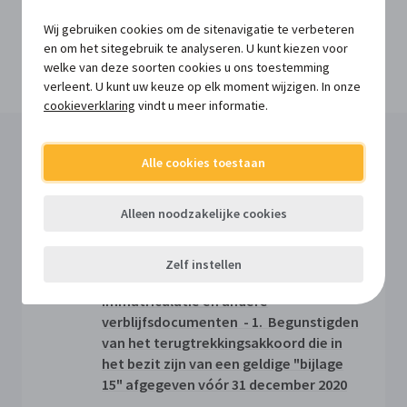
202 zijn geregistreerd.
Wij gebruiken cookies om de sitenavigatie te verbeteren
en om het sitegebruik te analyseren. U kunt kiezen voor
Kopieer de permalink van deze update
Deel deze update via LinkedIn
Deel deze update via Facebook
Deel deze update via Twitter
Deel deze update via e-mail
welke van deze soorten cookies u ons toestemming
verleent. U kunt uw keuze op elk moment wijzigen. In onze
cookieverklaring
vindt u meer informatie.
Lees meer in OranjeConnect
Alle cookies toestaan
Alleen noodzakelijke cookies
VOOR ABONNEES
Vreemdelingen -
Zelf instellen
Vreemdelingenkaarten, attesten van
immatriculatie en andere
verblijfsdocumenten - 1. Begunstigden
van het terugtrekkingsakkoord die in
het bezit zijn van een geldige "bijlage
15" afgegeven vóór 31 december 2020