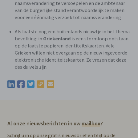
naamsverandering te versoepelen en de ambtenaar
van de burgerlijke stand verantwoordelijk te maken
voor een éénmalig verzoek tot naamsverandering
Als laatste nog een buitenlands nieuwtje in het thema
bevolking: in
Griekenland
is een
stormloop ontstaan
op de laatste papieren identiteitskaarten
. Vele
Grieken willen niet overgaan op de nieuw ingevoerde
elektronische identiteitskaarten. Ze vrezen dat deze
des duivels zijn.
Kopieer de permalink van deze update
Deel deze update via LinkedIn
Deel deze update via Facebook
Deel deze update via Twitter
Deel deze update via e-mail
Al onze nieuwsberichten in uw
mailbox
?
Schrijf u in op onze gratis nieuwsbrief en blijf op de