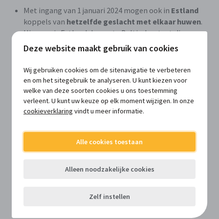
Met ingang van 1 januari 2024 mogen ook in
Estland
koppels van
hetzelfde geslacht met elkaar huwen
.
Hiermee is Estland de eerste Baltische staat die
gelijkslachtige huwelijken toestaat.
Deze website maakt gebruik van cookies
Het hooggerechtshof in
Namibië
heeft een in het
Wij gebruiken cookies om de sitenavigatie te verbeteren
buitenland voltrokken
gelijkslachtig huwelijk
en om het sitegebruik te analyseren. U kunt kiezen voor
erkend
ondanks het feit dat in Namibië
welke van deze soorten cookies u ons toestemming
homoseksualiteit nog steeds bij wet van 1927
verleent. U kunt uw keuze op elk moment wijzigen. In onze
verboden is.
cookieverklaring
vindt u meer informatie.
Minder recent maar het herhalen waard: in
Frankrijk
is
Alle cookies toestaan
het sinds 1 juli 2022 mogelijk eenmaal gratis via een
vereenvoudigde procedure
een naamswijziging te
vragen (naar naam vader, moeder of beide namen) bij
Alleen noodzakelijke cookies
de ambtenaar van de burgerlijke stand. Fransen die in
het buitenland wonen kunnen zich wenden tot de
Zelf instellen
Franse ambassade. Ook in België werd een
wetsvoorstel ingediend
om de procedure voor