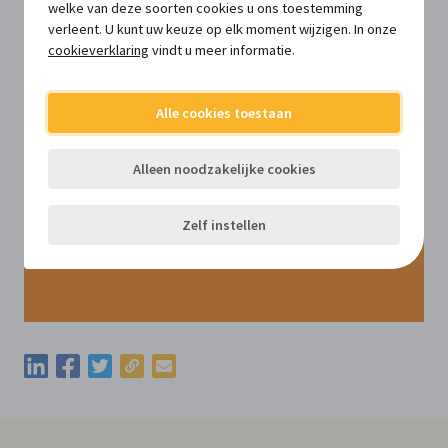
welke van deze soorten cookies u ons toestemming
verleent. U kunt uw keuze op elk moment wijzigen. In onze
cookieverklaring
vindt u meer informatie.
Alle cookies toestaan
Alleen noodzakelijke cookies
Zelf instellen
Kopieer de permalink van deze update
Deel deze update via LinkedIn
Deel deze update via Facebook
Deel deze update via Twitter
Deel deze update via e-mail