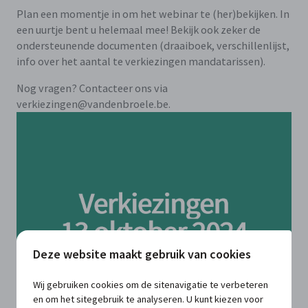
Plan een momentje in om het webinar te (her)bekijken. In
een uurtje bent u helemaal mee! Bekijk ook zeker de
ondersteunende documenten (draaiboek, verschillenlijst,
info over het aantal te verkiezingen mandatarissen).
Nog vragen? Contacteer ons via
verkiezingen@vandenbroele.be.
Deze website maakt gebruik van cookies
Wij gebruiken cookies om de sitenavigatie te verbeteren
en om het sitegebruik te analyseren. U kunt kiezen voor