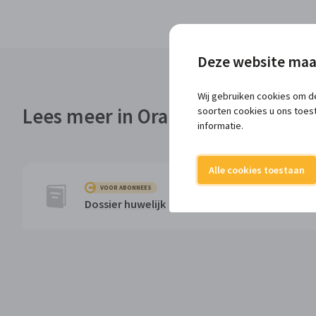
Deze website maa
Wij gebruiken cookies om de
Lees meer in OranjeConnect
soorten cookies u ons toes
informatie.
Alle cookies toestaan
VOOR ABONNEES
Dossier huwelijk