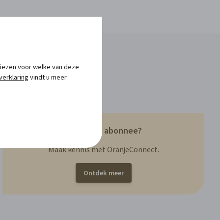
 kiezen voor welke van deze
verklaring
vindt u meer
Nog geen abonnee?
Maak kennis met OranjeConnect.
Ontdek meer