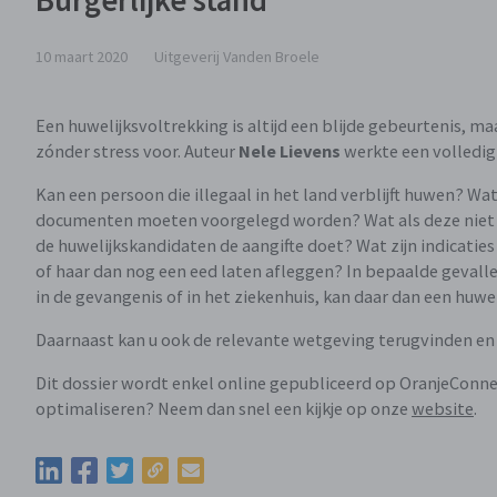
Burgerlijke stand
10 maart 2020
Uitgeverij Vanden Broele
Een huwelijksvoltrekking is altijd een blijde gebeurtenis, m
zónder stress voor. Auteur
Nele Lievens
werkte een volledi
Kan een persoon die illegaal in het land verblijft huwen? W
documenten moeten voorgelegd worden? Wat als deze niet voll
de huwelijkskandidaten de aangifte doet? Wat zijn indicaties
of haar dan nog een eed laten afleggen? In bepaalde gevalle
in de gevangenis of in het ziekenhuis, kan daar dan een huwe
Daarnaast kan u ook de relevante wetgeving terugvinden en 
Dit dossier wordt enkel online gepubliceerd op OranjeConne
optimaliseren? Neem dan snel een kijkje op onze
website
.
Kopieer de permalink van deze update
Deel deze update via LinkedIn
Deel deze update via Facebook
Deel deze update via Twitter
Deel deze update via e-mail